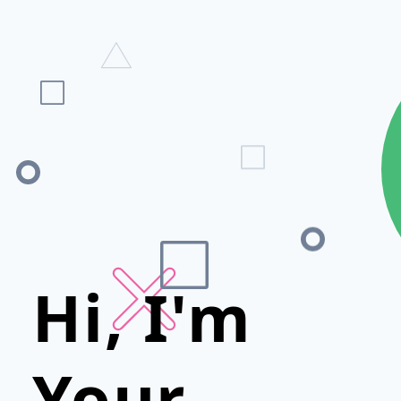
Hi, I'm
Your